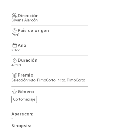
Dirección
Silvana Alarcón
País de origen
Perú
Año
2022
Duración
4 min
Premio
Selección 14to. FilmoCorto
14to. FilmoCorto
Género
Cortometraje
Aparecen:
-
Sinopsis: