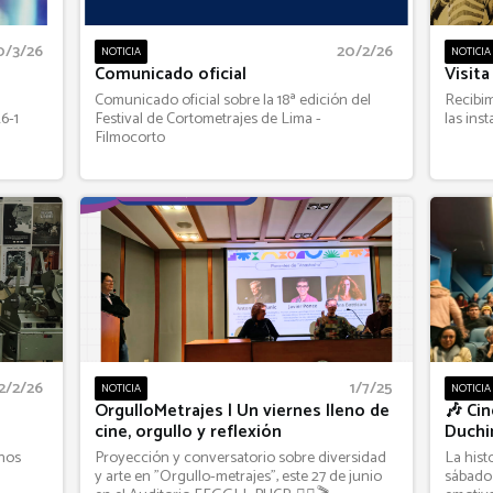
0/3/26
20/2/26
NOTICIA
NOTICIA
a
Comunicado oficial
Visita
Comunicado oficial sobre la 18ª edición del
Recibim
6-1
Festival de Cortometrajes de Lima -
las ins
Filmocorto
2/2/26
1/7/25
NOTICIA
NOTICIA
OrgulloMetrajes | Un viernes lleno de
🎶 Ci
cine, orgullo y reflexión
Duchin
 nos
Proyección y conversatorio sobre diversidad
La hist
y arte en "Orgullo-metrajes", este 27 de junio
sábado 