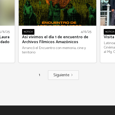
5/6/25
4/6/25
NOTICIA
NOTICIA
 Laura
Así vivimos el día 1 de encuentro de
Visita
uidado
Archivos Fílmicos Amazónicos
Latinoa
Cinéma
Arrancó el Encuentro con memoria, cine y
al Mg. 
territorio
Siguiente
1