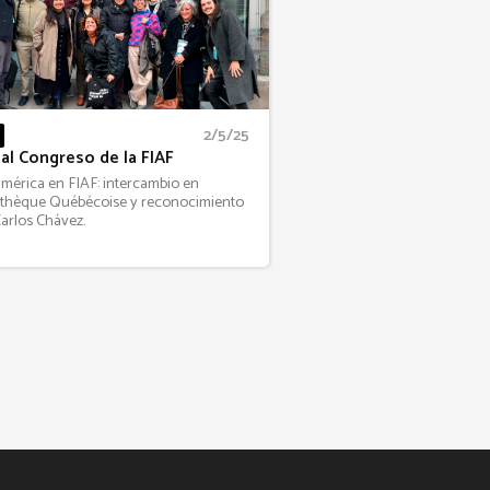
2/5/25
 al Congreso de la FIAF
mérica en FIAF: intercambio en
thèque Québécoise y reconocimiento
Carlos Chávez.