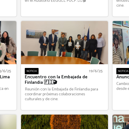
en el Auditorio EEGGLL PUCP. 🏳️‍🌈🎬
emotiva
cine.
3/6/25
19/6/25
NOTICIA
NOTICIA
 Lima
Encuentro con la Embajada de
Anunc
Finlandia 🇫🇮🎬
Cambio
ca en
desde e
Reunión con la Embajada de Finlandia para
coordinar próximas colaboraciones
culturales y de cine.