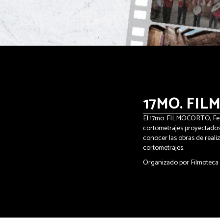
17MO. FI
El 17mo. FILMOCORTO, Fest
cortometrajes proyectados d
conocer las obras de reali
cortometrajes.
Organizado por Filmoteca P