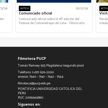
/3/26
20/2/26
NOTICIA
NOTIC
Comunicado oficial
Visit
tín
Comunicado oficial sobre la 18ª edición del
Recibi
Festival de Cortometrajes de Lima - Filmocorto
insta
Filmoteca PUCP
Tomás Ramsey 925 Magdalena (segundo piso)
Teléfono: (+511) 626-2000
anexos: 7540 – 7541 – 7542 - 7544
filmoteca@pucp.edu.pe
PONTIFICIA UNIVERSIDAD CATOLICA DEL
PERU
RUC: 20155945860
Síguenos en: