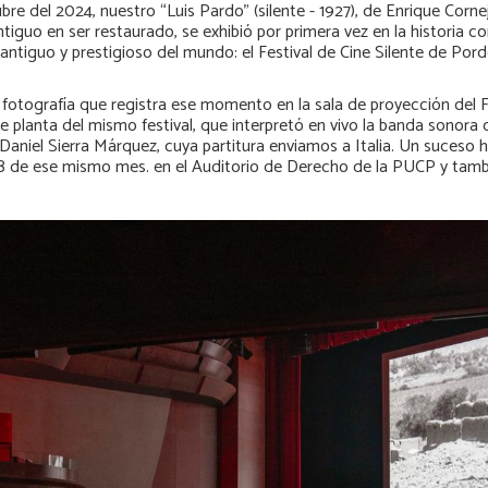
 del 2024, nuestro “Luis Pardo” (silente - 1927), de Enrique Cornej
iguo en ser restaurado, se exhibió por primera vez en la historia c
 antiguo y prestigioso del mundo: el Festival de Cine Silente de Porde
fotografía que
registra ese momento en la sala de proyección del Fe
 planta del mismo festival, que interpretó en vivo la banda sonora
Daniel Sierra Márquez, cuya partitura enviamos a Italia. Un suceso h
 18 de ese mismo mes. en el Auditorio de Derecho de la PUCP y tamb